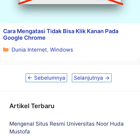
Cara Mengatasi Tidak Bisa Klik Kanan Pada
Google Chrome
Kategori
Dunia Internet
,
Windows
←
Sebelumnya
Selanjutnya
→
Artikel Terbaru
Mengenal Situs Resmi Universitas Noor Huda
Mustofa