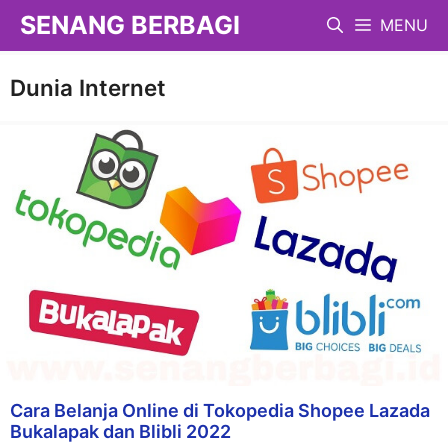
Langsung
SENANG BERBAGI
MENU
ke
isi
Dunia Internet
Cara Belanja Online di Tokopedia Shopee Lazada
Bukalapak dan Blibli 2022