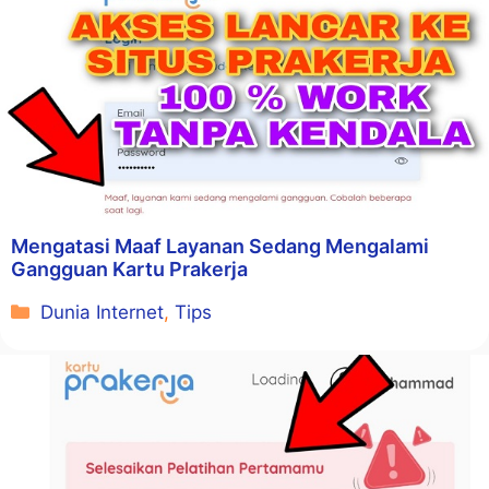
Mengatasi Maaf Layanan Sedang Mengalami
Gangguan Kartu Prakerja
Kategori
Dunia Internet
,
Tips