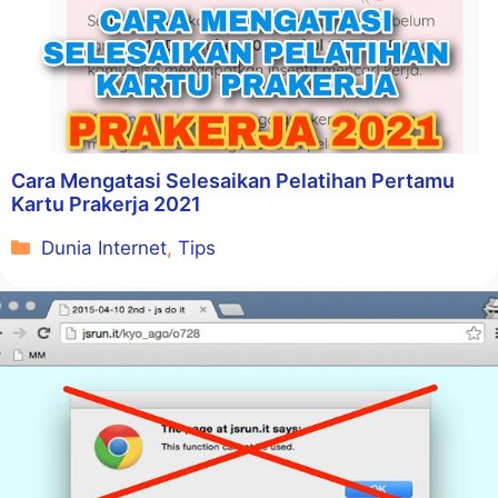
Cara Mengatasi Selesaikan Pelatihan Pertamu
Kartu Prakerja 2021
Kategori
Dunia Internet
,
Tips