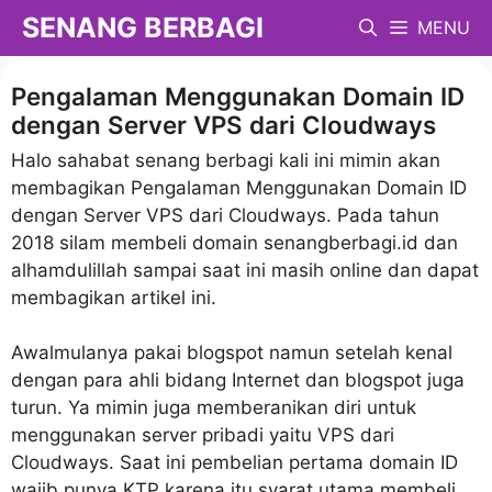
Langsung
SENANG BERBAGI
MENU
ke
isi
Pengalaman Menggunakan Domain ID
dengan Server VPS dari Cloudways
Halo sahabat senang berbagi kali ini mimin akan
membagikan Pengalaman Menggunakan Domain ID
dengan Server VPS dari Cloudways. Pada tahun
2018 silam membeli domain senangberbagi.id dan
alhamdulillah sampai saat ini masih online dan dapat
membagikan artikel ini.
Awalmulanya pakai blogspot namun setelah kenal
dengan para ahli bidang Internet dan blogspot juga
turun. Ya mimin juga memberanikan diri untuk
menggunakan server pribadi yaitu VPS dari
Cloudways. Saat ini pembelian pertama domain ID
wajib punya KTP karena itu syarat utama membeli