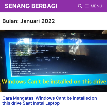
Langsung
SENANG BERBAGI
MENU
ke
isi
Bulan:
Januari 2022
Cara Mengatasi Windows Cant be installed on
this drive Saat Instal Laptop