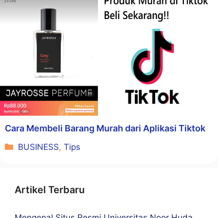
Cara Membeli Barang Murah dari Aplikasi Tiktok
Kategori
BUSINESS
,
Tips
Artikel Terbaru
Mengenal Situs Resmi Universitas Noor Huda