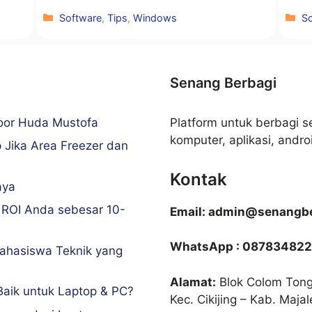
Kategori
Ka
Software
,
Tips
,
Windows
S
Senang Berbagi
Noor Huda Mustofa
Platform untuk berbagi se
komputer, aplikasi, android
 Jika Area Freezer dan
Kontak
aya
 ROI Anda sebesar 10-
Email: admin@senangbe
WhatsApp : 087834822
ahasiswa Teknik yang
Alamat:
Blok Colom Tong
Baik untuk Laptop & PC?
Kec. Cikijing – Kab. Maja