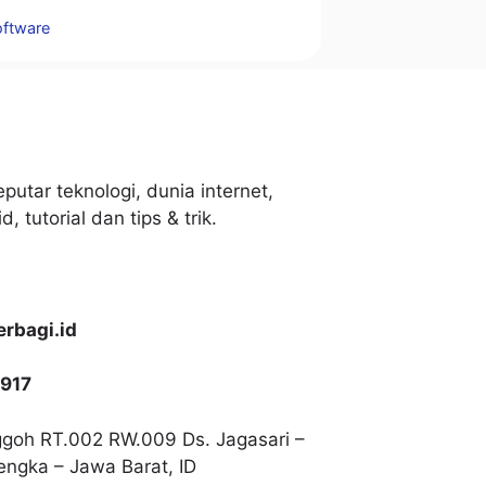
tegori
oftware
putar teknologi, dunia internet,
, tutorial dan tips & trik.
rbagi.id
917
goh RT.002 RW.009 Ds. Jagasari –
lengka – Jawa Barat, ID