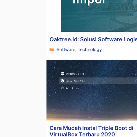
Oaktree.id: Solusi Software Logi
Kategori
Software
,
Technology
Cara Mudah Instal Triple Boot di
VirtualBox Terbaru 2020