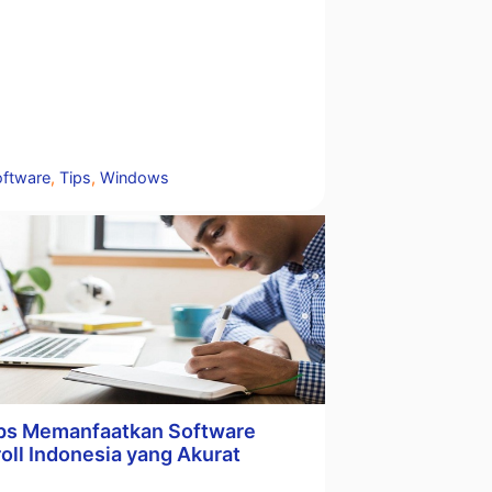
tegori
oftware
,
Tips
,
Windows
ips Memanfaatkan Software
oll Indonesia yang Akurat