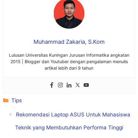
Muhammad Zakaria, S.Kom
Lulusan Universitas Kuningan Jurusan Informatika angkatan
2015 | Blogger dan Youtuber dengan pengalaman menulis
artikel lebih dari 9 tahun
Kategori
Tips
Rekomendasi Laptop ASUS Untuk Mahasiswa
Teknik yang Membutuhkan Performa Tinggi