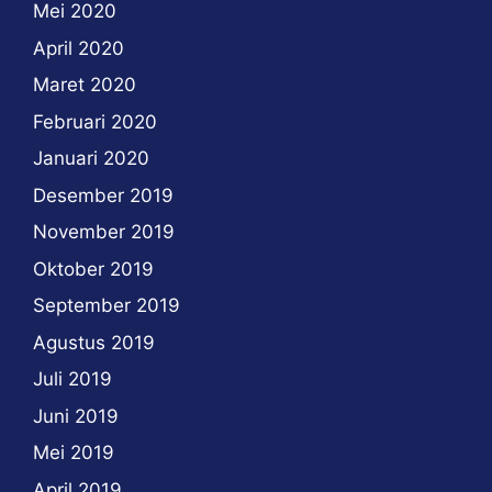
Mei 2020
April 2020
Maret 2020
Februari 2020
Januari 2020
Desember 2019
November 2019
Oktober 2019
September 2019
Agustus 2019
Juli 2019
Juni 2019
Mei 2019
April 2019