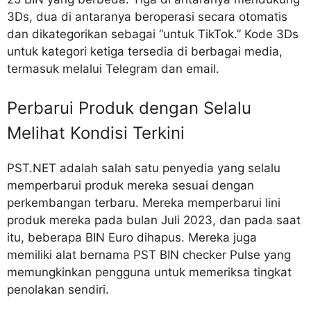
3Ds, dua di antaranya beroperasi secara otomatis
dan dikategorikan sebagai “untuk TikTok.” Kode 3Ds
untuk kategori ketiga tersedia di berbagai media,
termasuk melalui Telegram dan email.
Perbarui Produk dengan Selalu
Melihat Kondisi Terkini
PST.NET adalah salah satu penyedia yang selalu
memperbarui produk mereka sesuai dengan
perkembangan terbaru. Mereka memperbarui lini
produk mereka pada bulan Juli 2023, dan pada saat
itu, beberapa BIN Euro dihapus. Mereka juga
memiliki alat bernama PST BIN checker Pulse yang
memungkinkan pengguna untuk memeriksa tingkat
penolakan sendiri.