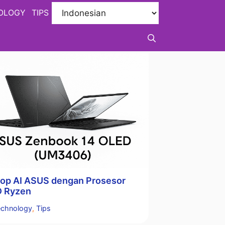
OLOGY
TIPS
top AI ASUS dengan Prosesor
 Ryzen
tegori
echnology
,
Tips