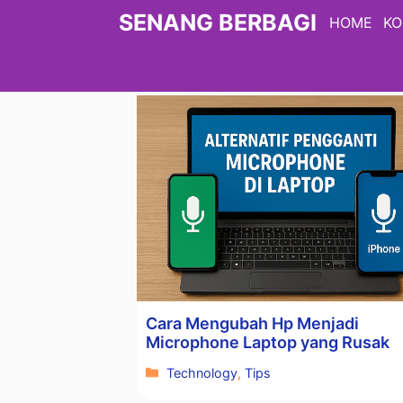
Langsung
SENANG BERBAGI
HOME
KO
ke
isi
Cara Mengubah Hp Menjadi
Microphone Laptop yang Rusak
Kategori
Technology
,
Tips