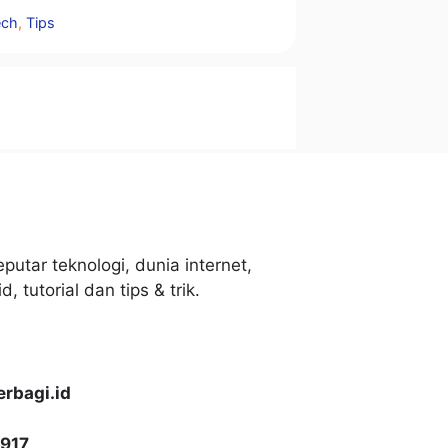
tegori
ech
,
Tips
putar teknologi, dunia internet,
, tutorial dan tips & trik.
rbagi.id
917