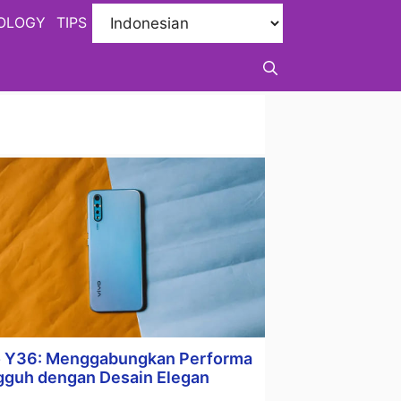
OLOGY
TIPS
o Y36: Menggabungkan Performa
gguh dengan Desain Elegan