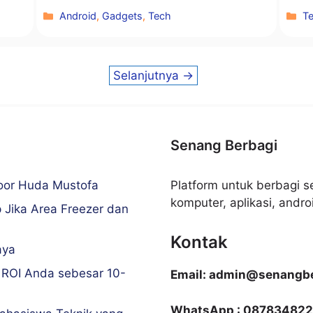
Kategori
Ka
Android
,
Gadgets
,
Tech
T
Selanjutnya
→
Senang Berbagi
Noor Huda Mustofa
Platform untuk berbagi se
komputer, aplikasi, android
 Jika Area Freezer dan
Kontak
aya
 ROI Anda sebesar 10-
Email: admin@senangbe
WhatsApp : 087834822