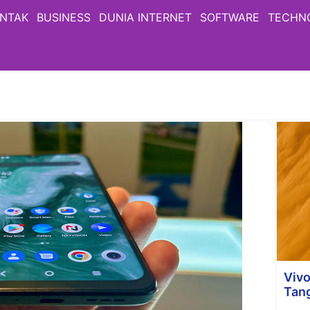
NTAK
BUSINESS
DUNIA INTERNET
SOFTWARE
TECHN
Viv
Tan