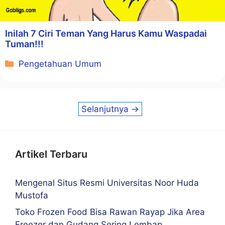
Inilah 7 Ciri Teman Yang Harus Kamu Waspadai
Tuman!!!
Kategori
Pengetahuan Umum
Selanjutnya
→
Artikel Terbaru
Mengenal Situs Resmi Universitas Noor Huda
Mustofa
Toko Frozen Food Bisa Rawan Rayap Jika Area
Freezer dan Gudang Sering Lembap