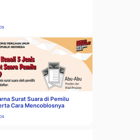
tegori
ps
rna Surat Suara di Pemilu
erta Cara Mencoblosnya
tegori
ps