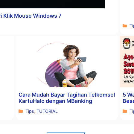
i Klik Mouse Windows 7
Ka
Ti
Cara Mudah Bayar Tagihan Telkomsel
5 Wa
KartuHalo dengan MBanking
Bes
Kategori
Ka
Tips
,
TUTORIAL
Ti