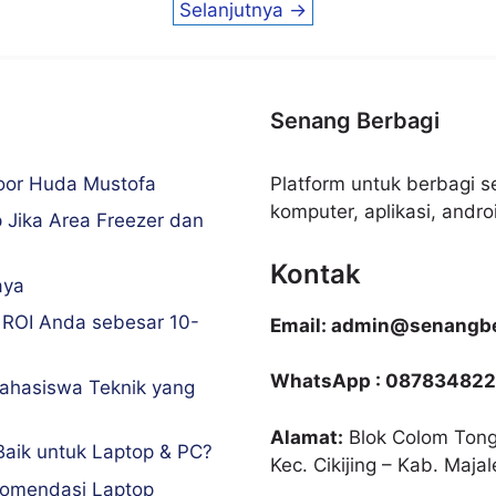
Selanjutnya
→
Senang Berbagi
Noor Huda Mustofa
Platform untuk berbagi se
komputer, aplikasi, android
 Jika Area Freezer dan
Kontak
aya
 ROI Anda sebesar 10-
Email: admin@senangbe
WhatsApp : 087834822
ahasiswa Teknik yang
Alamat:
Blok Colom Tong
Baik untuk Laptop & PC?
Kec. Cikijing – Kab. Maja
komendasi Laptop