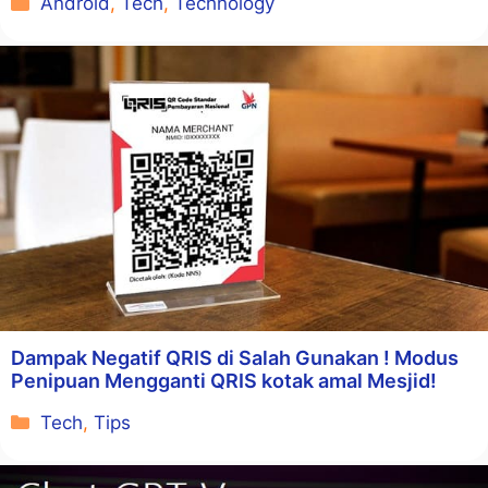
Android
,
Tech
,
Technology
Dampak Negatif QRIS di Salah Gunakan ! Modus
Penipuan Mengganti QRIS kotak amal Mesjid!
Kategori
Tech
,
Tips