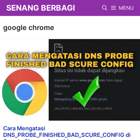
Langsung
SENANG BERBAGI
MENU
ke
isi
google chrome
Cara Mengatasi
DNS_PROBE_FINISHED_BAD_SCURE_CONFIG di