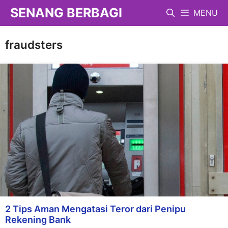
Langsung
SENANG BERBAGI
MENU
ke
isi
fraudsters
2 Tips Aman Mengatasi Teror dari Penipu
Rekening Bank