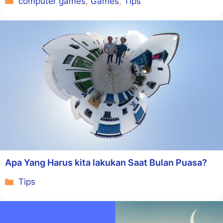
computer games
,
Games
,
Tips
Apa Yang Harus kita lakukan Saat Bulan Puasa?
Kategori
Tips