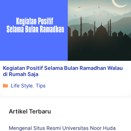
Kegiatan Positif Selama Bulan Ramadhan Walau
di Rumah Saja
Kategori
Life Style
,
Tips
Artikel Terbaru
Mengenal Situs Resmi Universitas Noor Huda