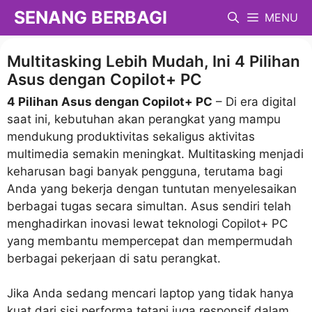
Langsung
SENANG BERBAGI
MENU
ke
isi
Multitasking Lebih Mudah, Ini 4 Pilihan
Asus dengan Copilot+ PC
4 Pilihan Asus dengan Copilot+ PC
– Di era digital
saat ini, kebutuhan akan perangkat yang mampu
mendukung produktivitas sekaligus aktivitas
multimedia semakin meningkat. Multitasking menjadi
keharusan bagi banyak pengguna, terutama bagi
Anda yang bekerja dengan tuntutan menyelesaikan
berbagai tugas secara simultan. Asus sendiri telah
menghadirkan inovasi lewat teknologi Copilot+ PC
yang membantu mempercepat dan mempermudah
berbagai pekerjaan di satu perangkat.
Jika Anda sedang mencari laptop yang tidak hanya
kuat dari sisi performa tetapi juga responsif dalam