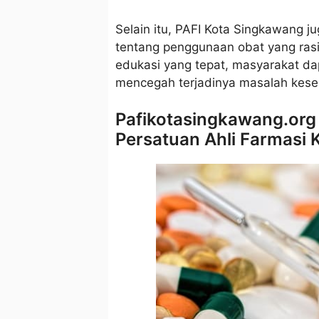
Selain itu, PAFI Kota Singkawang 
tentang penggunaan obat yang ra
edukasi yang tepat, masyarakat da
mencegah terjadinya masalah keseh
Pafikotasingkawang.org 
Persatuan Ahli Farmasi