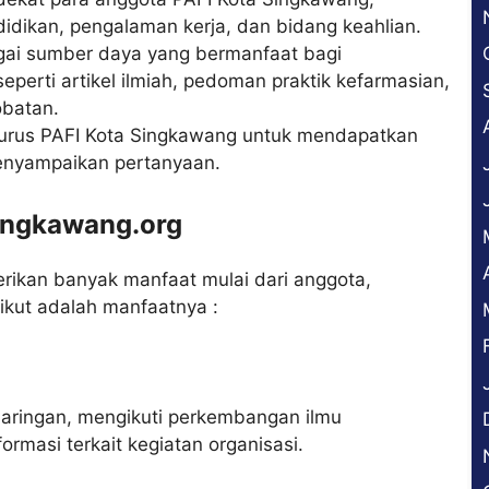
idikan, pengalaman kerja, dan bidang keahlian.
ai sumber daya yang bermanfaat bagi
perti artikel ilmiah, pedoman praktik kefarmasian,
obatan.
urus PAFI Kota Singkawang untuk mendapatkan
 menyampaikan pertanyaan.
singkawang.org
rikan banyak manfaat mulai dari anggota,
ikut adalah manfaatnya :
jaringan, mengikuti perkembangan ilmu
rmasi terkait kegiatan organisasi.