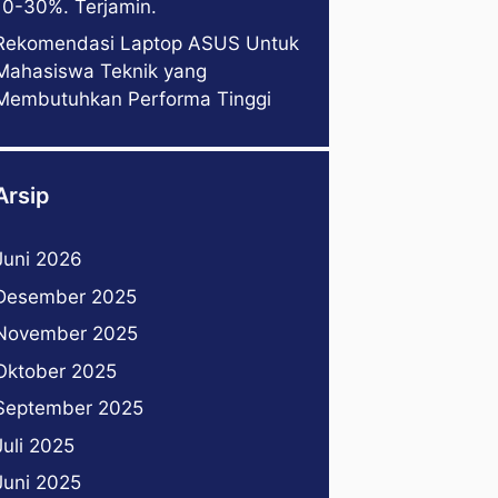
10-30%. Terjamin.
Rekomendasi Laptop ASUS Untuk
Mahasiswa Teknik yang
Membutuhkan Performa Tinggi
Arsip
Juni 2026
Desember 2025
November 2025
Oktober 2025
September 2025
Juli 2025
Juni 2025