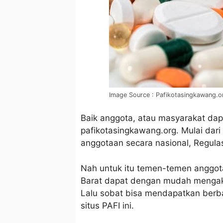
Image Source : Pafikotasingkawang.
Baik anggota, atau masyarakat dap
pafikotasingkawang.org. Mulai dari P
anggotaan secara nasional, Regulas
Nah untuk itu temen-temen anggot
Barat dapat dengan mudah mengakse
Lalu sobat bisa mendapatkan berba
situs PAFI ini.