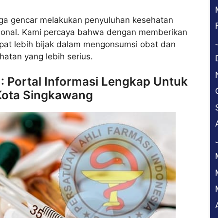
juga gencar melakukan penyuluhan kesehatan
sional. Kami percaya bahwa dengan memberikan
pat lebih bijak dalam mengonsumsi obat dan
atan yang lebih serius.
: Portal Informasi Lengkap Untuk
 Kota Singkawang