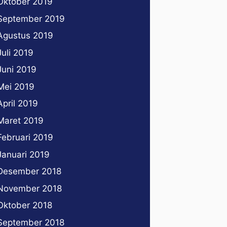
Oktober 2019
September 2019
Agustus 2019
Juli 2019
Juni 2019
Mei 2019
April 2019
Maret 2019
Februari 2019
Januari 2019
Desember 2018
November 2018
Oktober 2018
September 2018