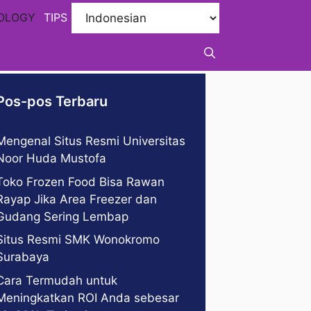
OLOGY
TIPS
Pos-pos Terbaru
Mengenal Situs Resmi Universitas
Noor Huda Mustofa
Toko Frozen Food Bisa Rawan
Rayap Jika Area Freezer dan
Gudang Sering Lembap
Situs Resmi SMK Wonokromo
Surabaya
Cara Termudah untuk
Meningkatkan ROI Anda sebesar