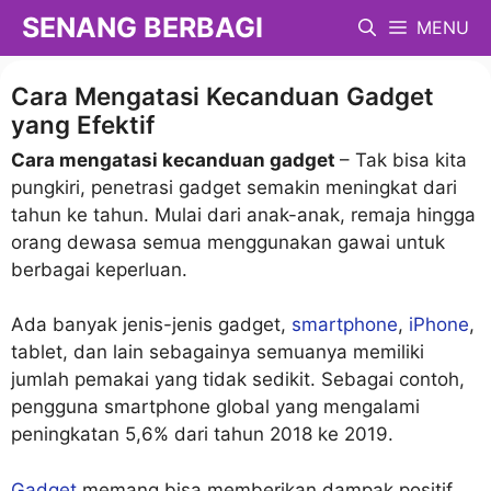
Langsung
SENANG BERBAGI
MENU
ke
isi
Cara Mengatasi Kecanduan Gadget
yang Efektif
Cara mengatasi kecanduan gadget
– Tak bisa kita
pungkiri, penetrasi gadget semakin meningkat dari
tahun ke tahun. Mulai dari anak-anak, remaja hingga
orang dewasa semua menggunakan gawai untuk
berbagai keperluan.
Ada banyak jenis-jenis gadget,
smartphone
,
iPhone
,
tablet, dan lain sebagainya semuanya memiliki
jumlah pemakai yang tidak sedikit. Sebagai contoh,
pengguna smartphone global yang mengalami
peningkatan 5,6% dari tahun 2018 ke 2019.
Gadget
memang bisa memberikan dampak positif