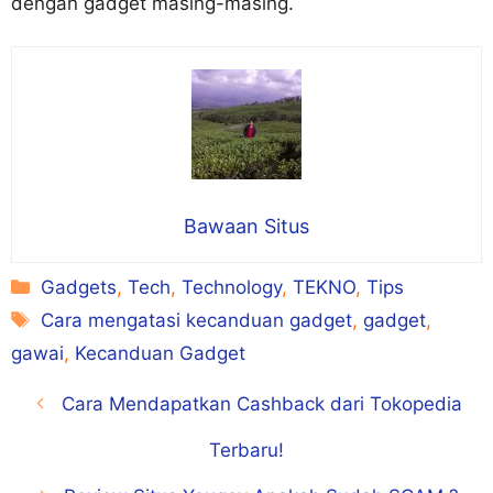
dengan gadget masing-masing.
Bawaan Situs
Kategori
Gadgets
,
Tech
,
Technology
,
TEKNO
,
Tips
Tag
Cara mengatasi kecanduan gadget
,
gadget
,
gawai
,
Kecanduan Gadget
Cara Mendapatkan Cashback dari Tokopedia
Terbaru!